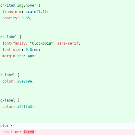
con-item
img
:
hover
{
transform
:
scale
(
1.1
)
;
opacity
:
0.85
;
con-label
{
font-family
:
"Clockopia"
,
sans-serif
;
font-size
:
0.8
rem
;
margin-top
:
4
px
;
or-label
{
color
:
#6e2b9e
;
gg-label
{
color
:
#92ffb3
;
ooter
{
position
:
fixed
;