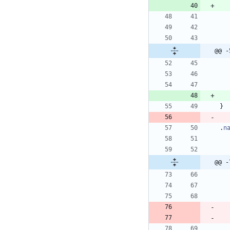
@@ -
}
.
n
@@ -