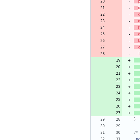
}
/*
.
n