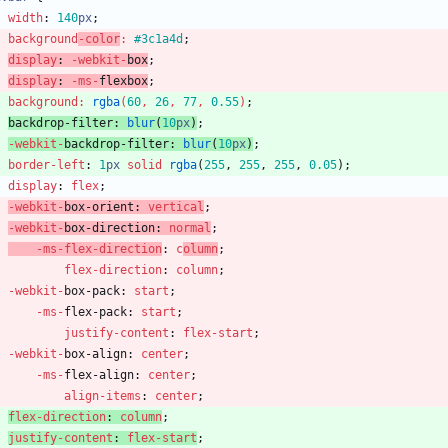
width
:
140
px
;
background
-color
:
#3c1a4d
;
display
:
-webkit-
box
;
display
:
-ms-
flexbox
;
background
:
rgba
(
60
,
26
,
77
,
0.55
)
;
backdrop-filter
:
blur
(
10
px
)
;
-webkit-
backdrop-filter
:
blur
(
10
px
)
;
border-left
:
1
px
solid
rgba
(
255
,
255
,
255
,
0.05
)
;
display
:
flex
;
-webkit-
box-orient
:
vertical
;
-webkit-
box-direction
:
normal
;
-ms-
flex-direction
:
c
olumn
;
flex-direction
:
column
;
-webkit-
box-pack
:
start
;
-ms-
flex-pack
:
start
;
justify-content
:
flex-start
;
-webkit-
box-align
:
center
;
-ms-
flex-align
:
center
;
align-items
:
center
;
flex-direction
:
column
;
justify-content
:
flex-start
;