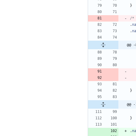
}
/*
.
n
.
n
@@ -
}
@@ -
}
.
n