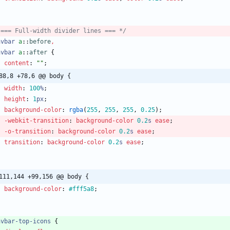
 === Full-width divider lines === */
avbar
a
::
before
,
avbar
a
::
after
{
content
:
""
;
88,8 +78,6 @@ body {
width
:
100
%
;
height
:
1
px
;
background-color
:
rgba
(
255
,
255
,
255
,
0.25
)
;
-webkit-
transition
:
background-color
0.2
s
ease
;
-o-
transition
:
background-color
0.2
s
ease
;
transition
:
background-color
0.2
s
ease
;
111,144 +99,156 @@ body {
background-color
:
#fff5a8
;
avbar-top-icons
{