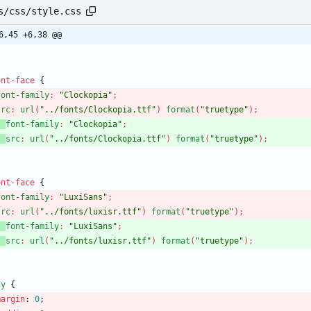
s/css/style.css
6,45 +6,38 @@
ont-face
{
font-family
:
"Clockopia"
;
src
:
url
(
"../fonts/Clockopia.ttf"
)
format
(
"truetype"
)
;
font-family
:
"Clockopia"
;
src
:
url
(
"../fonts/Clockopia.ttf"
)
format
(
"truetype"
)
;
ont-face
{
font-family
:
"LuxiSans"
;
src
:
url
(
"../fonts/luxisr.ttf"
)
format
(
"truetype"
)
;
font-family
:
"LuxiSans"
;
src
:
url
(
"../fonts/luxisr.ttf"
)
format
(
"truetype"
)
;
dy
{
margin
:
0
;