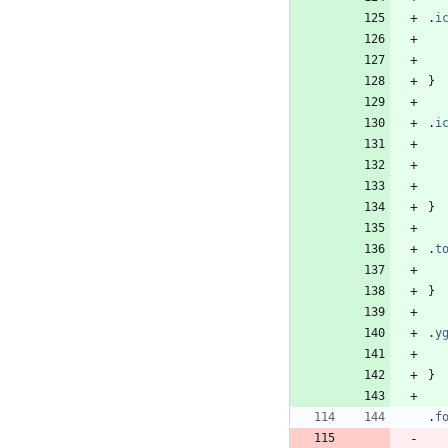
.
i
}
.
i
}
.
t
}
.
y
}
.
f