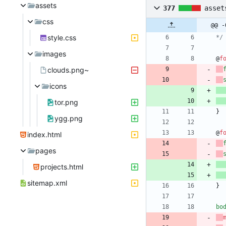
assets
377
asset
css
@@ -
style.css
*/
images
@
f
clouds.png~
icons
tor.png
}
ygg.png
@
f
index.html
pages
projects.html
sitemap.xml
}
bo