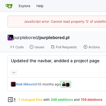
Explore
Help
JavaScript error: Cannot read property '0' of undefi
purplebored
/
purplebored.pl
Code
Issues
Pull Requests
Actions
Updated the navbar, andded a project page
...
Alek Nikovich
7 changed files
with
348 additions
and
159 deletions